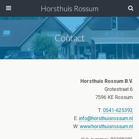
Horsthuis Rossum
Contact
Horsthuis Rossum B.V.
Grotestraat 6
7596 KE Rossum
T:
0541-625392
E:
info@horsthuisrossum.nl
W:
www.horsthuisrossum.nl