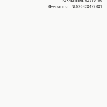
Kvk-nummer: 82398186
Btw-nummer: NL826420473B01